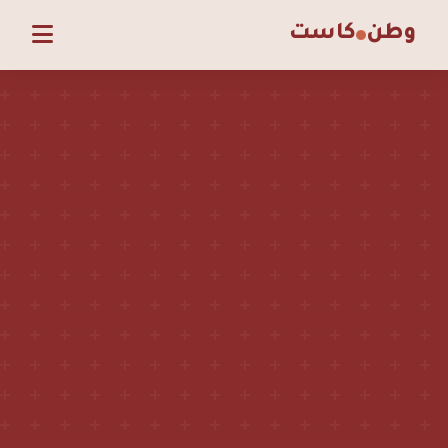
وطن
كاست